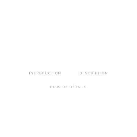
INTRODUCTION
DESCRIPTION
PLUS DE DÉTAILS
DESTINATIONS
SEYCHELLES
LOCATION DE VILLA DE LUXE SEYCHELLES, ÎLE DESROCHES