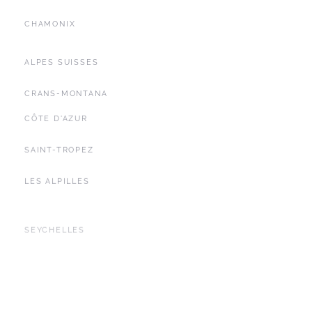
CHAMONIX
ALPES SUISSES
CRANS-MONTANA
CÔTE D'AZUR
SAINT-TROPEZ
LES ALPILLES
SEYCHELLES
YACHTING
ÎLES BALÉARES
IBIZA