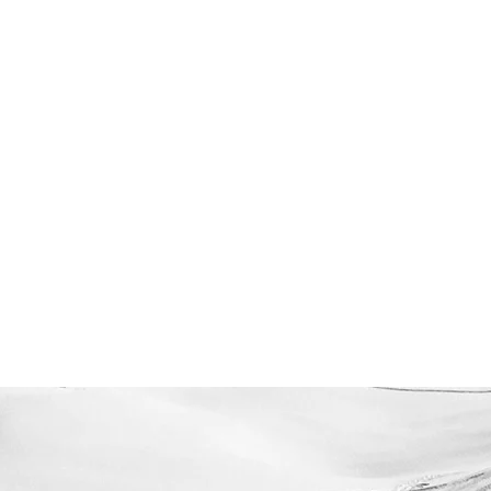
SEYCHELLES
YACHTING
ÎLES BALÉARES
IBIZA
DUBAI
BALI
LOMBOK