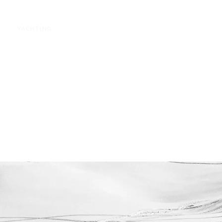
YACHTING
ÎLES BALÉARES
IBIZA
DUBAI
BALI
LOMBOK