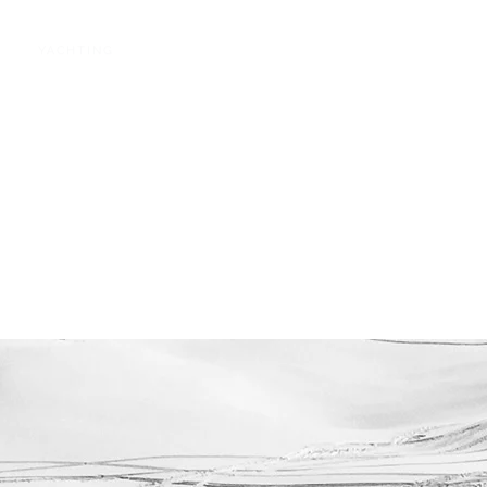
ÎLES BALÉARES
IBIZA
DUBAI
BALI
LOMBOK