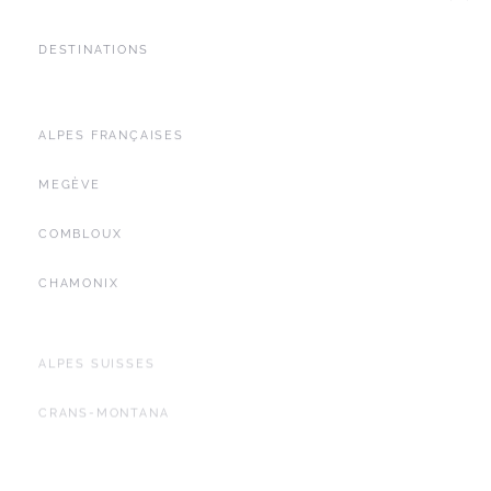
DESTINATIONS
ALPES FRANÇAISES
MEGÈVE
COMBLOUX
CHAMONIX
ALPES SUISSES
CRANS-MONTANA
CÔTE D'AZUR
SAINT-TROPEZ